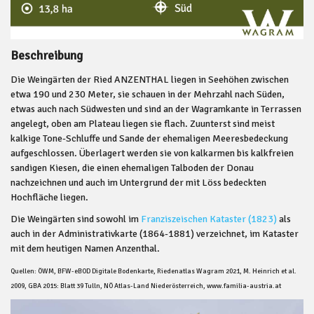
Beschreibung
Die Weingärten der Ried ANZENTHAL liegen in Seehöhen zwischen
etwa 190 und 230 Meter, sie schauen in der Mehrzahl nach Süden,
etwas auch nach Südwesten und sind an der Wagramkante in Terrassen
angelegt, oben am Plateau liegen sie flach. Zuunterst sind meist
kalkige Tone-Schluffe und Sande der ehemaligen Meeresbedeckung
aufgeschlossen. Überlagert werden sie von kalkarmen bis kalkfreien
sandigen Kiesen, die einen ehemaligen Talboden der Donau
nachzeichnen und auch im Untergrund der mit Löss bedeckten
Hochfläche liegen.
Die Weingärten sind sowohl im
Franziszeischen Kataster (1823)
als
auch in der Administrativkarte (1864-1881) verzeichnet, im Kataster
mit dem heutigen Namen Anzenthal.
Quellen: ÖWM, BFW-eBOD Digitale Bodenkarte, Riedenatlas Wagram 2021, M. Heinrich et al.
2009, GBA 2015: Blatt 39 Tulln, NÖ Atlas-Land Niederösterreich, www.familia-austria.at