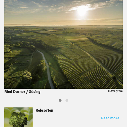
IK Wagram
Ried Dorner / Gösing
Ri
Rebsorten
Read more...