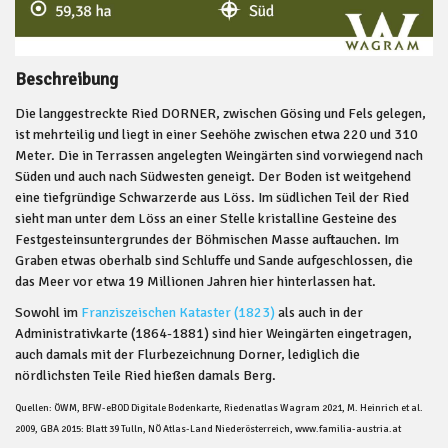
Beschreibung
Die langgestreckte Ried DORNER, zwischen Gösing und Fels gelegen,
ist mehrteilig und liegt in einer Seehöhe zwischen etwa 220 und 310
Meter. Die in Terrassen angelegten Weingärten sind vorwiegend nach
Süden und auch nach Südwesten geneigt. Der Boden ist weitgehend
eine tiefgründige Schwarzerde aus Löss. Im südlichen Teil der Ried
sieht man unter dem Löss an einer Stelle kristalline Gesteine des
Festgesteinsuntergrundes der Böhmischen Masse auftauchen. Im
Graben etwas oberhalb sind Schluffe und Sande aufgeschlossen, die
das Meer vor etwa 19 Millionen Jahren hier hinterlassen hat.
Sowohl im
Franziszeischen Kataster (1823)
als auch in der
Administrativkarte (1864-1881) sind hier Weingärten eingetragen,
auch damals mit der Flurbezeichnung Dorner, lediglich die
nördlichsten Teile Ried hießen damals Berg.
Quellen: ÖWM, BFW-eBOD Digitale Bodenkarte, Riedenatlas Wagram 2021, M. Heinrich et al.
2009, GBA 2015: Blatt 39 Tulln, NÖ Atlas-Land Niederösterreich, www.familia-austria.at